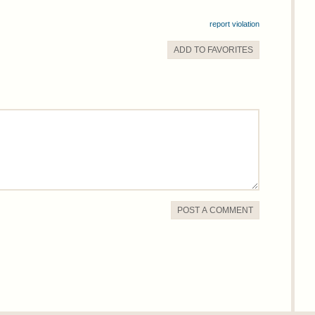
report violation
ADD TO
FAVORITE
S
POST A COMMENT