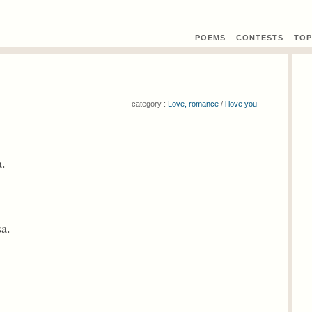
POEMS
CONTEST
S
TOP
category :
Love, romance
/
i love you
a.
sa.