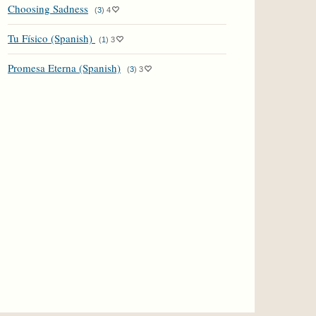
Choosing Sadness
(
3
)
4
Tu Físico (Spanish)
(
1
)
3
Promesa Eterna (Spanish)
(
3
)
3