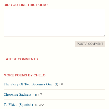
DID YOU LIKE THIS POEM?
comment
POST A COMMENT
LATEST COMMENTS
MORE POEMS BY CHELO
The Story Of Two Becomes One
(
2
)
4
Choosing Sadness
(
3
)
4
Tu Físico (Spanish)
(
1
)
3